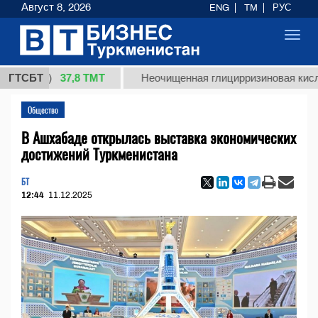
Август 8, 2026
ENG
TM
РУС
Toggl
navig
37,8 ТМТ
кг.)
ГТСБТ
Неочищенная глицирризиновая кислота со
Общество
В Ашхабаде открылась выставка экономических
достижений Туркменистана
БТ
12:44
11.12.2025