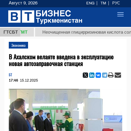
Август 9, 2026
ENG
TM
РУС
Toggl
navig
8 ТМТ
ГТСБТ
Неочищенная глицирризиновая кислота солодковог
Экономика
В Ахалском велаяте введена в эксплуатацию
новая автозаправочная станция
БТ
17:46
15.12.2025