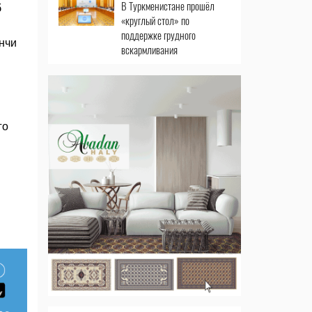
В Туркменистане прошёл
б
«круглый стол» по
поддержке грудного
нчи
вскармливания
го