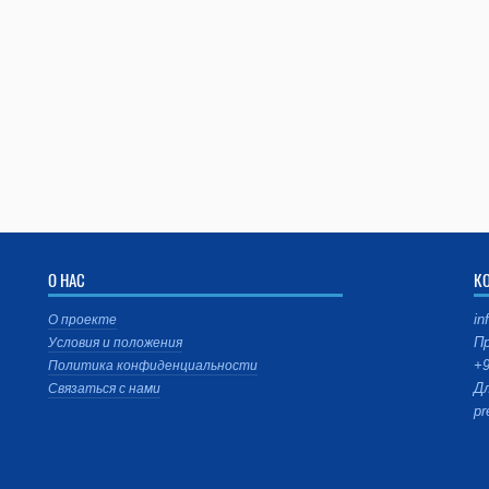
О НАС
К
in
О проекте
Пр
Условия и положения
+9
Политика конфиденциальности
Дл
Связаться с нами
pr