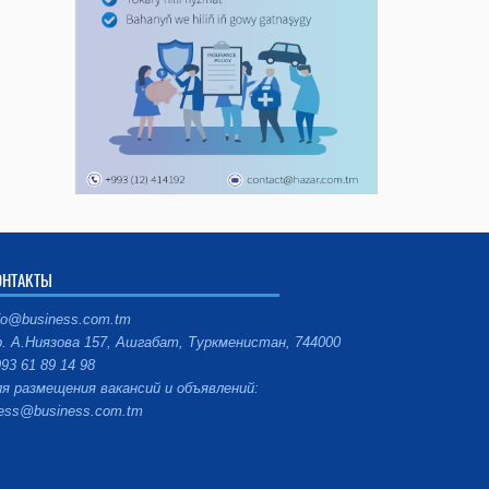
ОНТАКТЫ
fo@business.com.tm
. А.Ниязова 157, Ашгабат, Туркменистан, 744000
93 61 89 14 98
я размещения вакансий и объявлений:
ess@business.com.tm