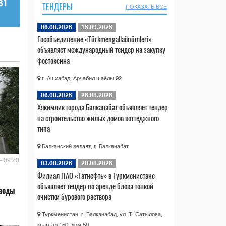
ТЕНДЕРЫ
ПОКАЗАТЬ ВСЕ
06.08.2026
16.09.2026
Гособъединение «Türkmengallaönümleri»
объявляет международный тендер на закупку
фостоксина
г. Ашхабад, Арчабил шаёлы 92
06.08.2026
26.08.2026
Хякимлик города Балканабат объявляет тендер
на строительство жилых домов коттеджного
типа
Балканский велаят, г. Балканабат
- 09:20
03.08.2026
28.08.2026
Филиал ПАО «Татнефть» в Туркменистане
объявляет тендер по аренде блока тонкой
 воды
очистки бурового раствора
Туркменистан, г. Балканабад, ул. Т. Сатылова,
квартал 150, дом 59