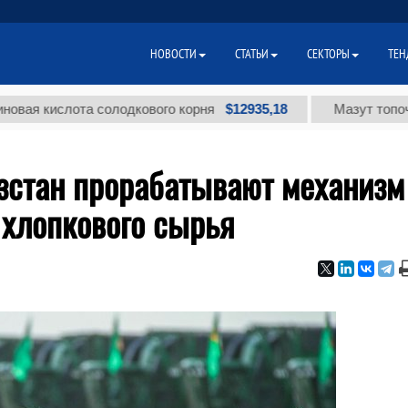
НОВОСТИ
СТАТЬИ
СЕКТОРЫ
ТЕН
$12935,18
ислота солодкового корня
Мазут топочный мал
зстан прорабатывают механизм
 хлопкового сырья