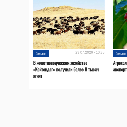
23.07.2026 - 10:35
Сельхоз
Сельхоз
В животноводческом хозяйстве
Агрохол
«Койтендаг» получили более 8 тысяч
экспорт
ягнят