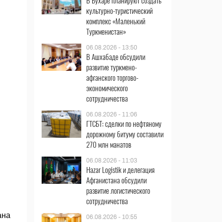
В Бухаре планируют создать
культурно-туристический
комплекс «Маленький
Туркменистан»
06.08.2026 - 13:50
В Ашхабаде обсудили
развитие туркмено-
афганского торгово-
экономического
сотрудничества
06.08.2026 - 11:06
ГТСБТ: сделки по нефтяному
дорожному битуму составили
270 млн манатов
06.08.2026 - 11:03
Hazar Logistik и делегация
Афганистана обсудили
развитие логистического
сотрудничества
ана
06.08.2026 - 10:55