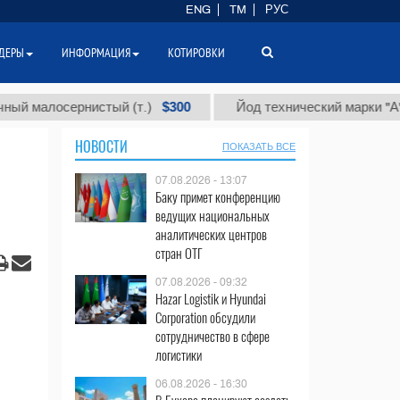
ENG
TM
РУС
ДЕРЫ
ИНФОРМАЦИЯ
КОТИРОВКИ
$300
$8
осернистый (т.)
Йод технический марки "А" (т.)
НОВОСТИ
ПОКАЗАТЬ ВСЕ
07.08.2026 - 13:07
Баку примет конференцию
ведущих национальных
аналитических центров
стран ОТГ
07.08.2026 - 09:32
Hazar Logistik и Hyundai
Corporation обсудили
сотрудничество в сфере
логистики
06.08.2026 - 16:30