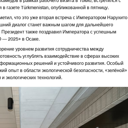
медов в рамках рабочего визита в Токио, встретился с
в газете Türkmenistan, опубликованной в пятницу.
метил, что это уже вторая встреча с Императором Нарухито
нешний диалог станет важным шагом для дальнейшего
. Президент также поздравил Императора с успешным
— 2025» в Осаке.
орение уровнем развития сотрудничества между
отовность углублять взаимодействие в сферах высоких
информационных решений и устойчивого развития. Особый
кий опыт в области экологической безопасности, «зелёной»
 и экологических технологий.