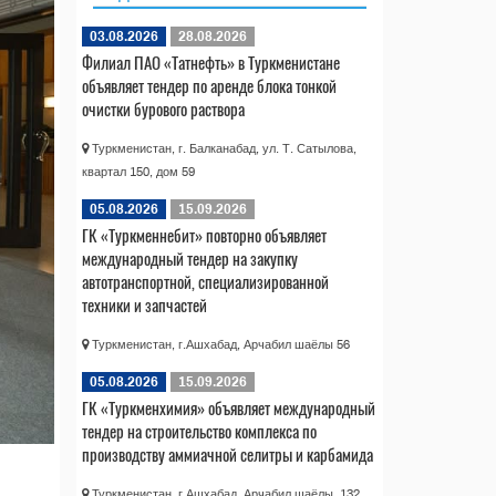
03.08.2026
28.08.2026
Филиал ПАО «Татнефть» в Туркменистане
объявляет тендер по аренде блока тонкой
очистки бурового раствора
Туркменистан, г. Балканабад, ул. Т. Сатылова,
квартал 150, дом 59
05.08.2026
15.09.2026
ГК «Туркменнебит» повторно объявляет
международный тендер на закупку
автотранспортной, специализированной
техники и запчастей
Туркменистан, г.Ашхабад, Арчабил шаёлы 56
05.08.2026
15.09.2026
ГК «Туркменхимия» объявляет международный
тендер на строительство комплекса по
производству аммиачной селитры и карбамида
Туркменистан, г.Ашхабад, Арчабил шаёлы, 132