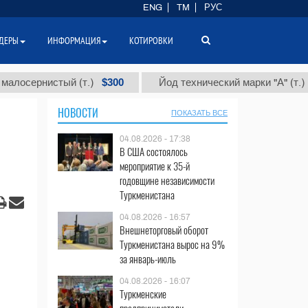
ENG
TM
РУС
ДЕРЫ
ИНФОРМАЦИЯ
КОТИРОВКИ
$300
$86 000
стый (т.)
Йод технический марки "А" (т.)
НОВОСТИ
ПОКАЗАТЬ ВСЕ
04.08.2026 - 17:38
В США состоялось
мероприятие к 35-й
годовщине независимости
Туркменистана
04.08.2026 - 16:57
Внешнеторговый оборот
Туркменистана вырос на 9%
за январь-июль
04.08.2026 - 16:07
Туркменские