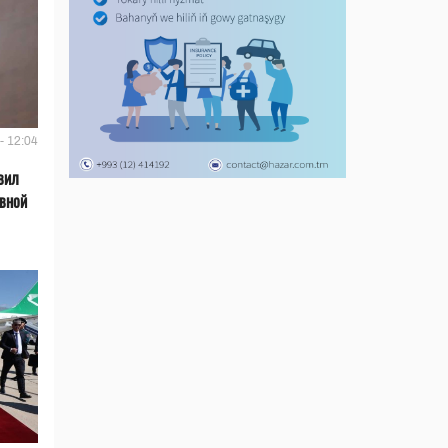
- 12:04
вил
ивной