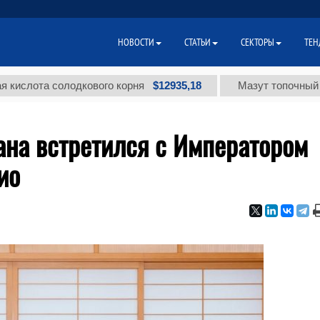
НОВОСТИ
СТАТЬИ
СЕКТОРЫ
ТЕН
$12935,18
 солодкового корня
Мазут топочный малосерни
ана встретился с Императором
ио