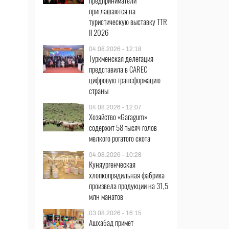
предприниматели
приглашаются на
туристическую выставку TTR
II 2026
04.08.2026 - 12:18
Туркменская делегация
представила в CAREC
цифровую трансформацию
страны
04.08.2026 - 12:07
Хозяйство «Garagum»
содержит 58 тысяч голов
мелкого рогатого скота
04.08.2026 - 10:28
Куняургенческая
хлопкопрядильная фабрика
произвела продукции на 31,5
млн манатов
03.08.2026 - 16:15
Ашхабад примет