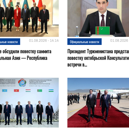
01.08.2026 - 14:14
01.08.2026 
ьные новости
Официальные новости
е обсудили повестку саммита
Президент Туркменистана предста
альная Азия — Республика
повестку октябрьской Консультат
встречи в...