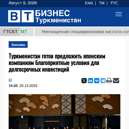
Август 9, 2026
ENG
TM
РУС
Toggl
navig
,8 ТМТ
ГТСБТ
Неочищенная глицирризиновая кислота солодково
Экономика
Туркменистан готов предложить японским
компаниям благоприятные условия для
долгосрочных инвестиций
БТ
14:25
20.12.2025