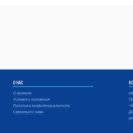
О НАС
К
in
О проекте
Пр
Условия и положения
+9
Политика конфиденциальности
Дл
Связаться с нами
pr