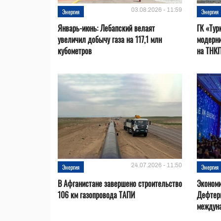
03.08.2026 - 11:59
Энергия
Энергия
Январь-июнь: Лебапский велаят
ГК «Тур
увеличил добычу газа на 117,1 млн
модерни
кубометров
на ТНК
24.07.2026 - 11:50
Энергия
Энергия
В Афганистане завершено строительство
Эконом
106 км газопровода ТАПИ
Дефтер
междуна