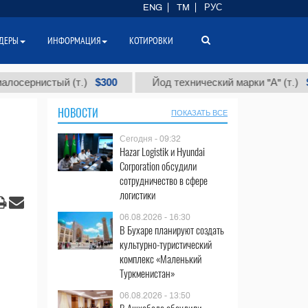
ENG
TM
РУС
ДЕРЫ
ИНФОРМАЦИЯ
КОТИРОВКИ
$300
$86 000
истый (т.)
Йод технический марки "А" (т.)
НОВОСТИ
ПОКАЗАТЬ ВСЕ
Сегодня - 09:32
Hazar Logistik и Hyundai
Corporation обсудили
сотрудничество в сфере
логистики
06.08.2026 - 16:30
В Бухаре планируют создать
культурно-туристический
комплекс «Маленький
Туркменистан»
06.08.2026 - 13:50