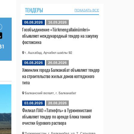
ТЕНДЕРЫ
ПОКАЗАТЬ ВСЕ
06.08.2026
16.09.2026
Гособъединение «Türkmengallaönümleri»
объявляет международный тендер на закупку
фостоксина
г. Ашхабад, Арчабил шаёлы 92
06.08.2026
26.08.2026
Хякимлик города Балканабат объявляет тендер
на строительство жилых домов коттеджного
типа
Балканский велаят, г. Балканабат
03.08.2026
28.08.2026
Филиал ПАО «Татнефть» в Туркменистане
объявляет тендер по аренде блока тонкой
очистки бурового раствора
Туркменистан, г. Балканабад, ул. Т. Сатылова,