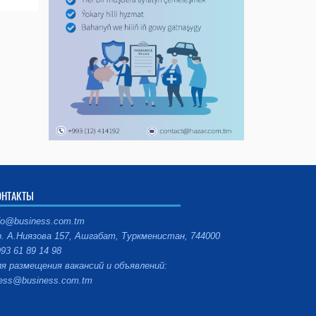
ОНТАКТЫ
fo@business.com.tm
. А.Ниязова 157, Ашгабат, Туркменистан, 744000
93 61 89 14 98
я размещения вакансий и объявлений:
ess@business.com.tm