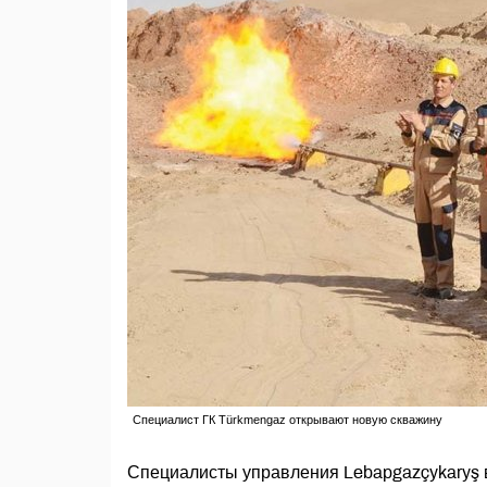
Специалист ГК Türkmengaz открывают новую скважину
Специалисты управления Lebapgazçykaryş в