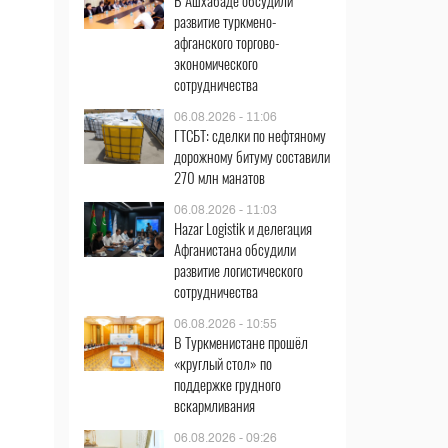
В Ашхабаде обсудили
развитие туркмено-
афганского торгово-
экономического
сотрудничества
06.08.2026 - 11:06
ГТСБТ: сделки по нефтяному
дорожному битуму составили
270 млн манатов
06.08.2026 - 11:03
Hazar Logistik и делегация
Афганистана обсудили
развитие логистического
сотрудничества
06.08.2026 - 10:55
В Туркменистане прошёл
«круглый стол» по
поддержке грудного
вскармливания
06.08.2026 - 09:26