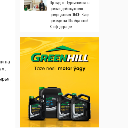
Президент Туркменистана
принял действующего
председателя ОБСЕ, Вице-
президента Швейцарской
Конфедерации
ти на
ям.
ырья,