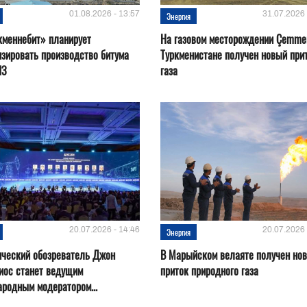
01.08.2026 - 13:57
31.07.2026 
Энергия
кменнебит» планирует
На газовом месторождении Çemmer
зировать производство битума
Туркменистане получен новый при
ПЗ
газа
20.07.2026 - 14:46
20.07.2026 
Энергия
ический обозреватель Джон
В Марыйском велаяте получен но
иос станет ведущим
приток природного газа
родным модератором...