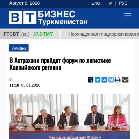
Август 6, 2026
ENG
TM
РУС
Toggl
navig
37,8 ТМТ
1 (кг.)
ГТСБТ
Неочищенная глицирризиновая кислота
Логистика
В Астрахани пройдет форум по логистике
Каспийского региона
БТ
11:18
05.01.2026