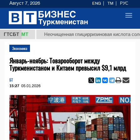
Август 7, 2026
ENG
TM
РУС
Toggl
navig
,8 ТМТ
ГТСБТ
Неочищенная глицирризиновая кислота солодково
Экономика
Январь-ноябрь: Товарооборот между
Туркменистаном и Китаем превысил $9,1 млрд
БТ
15:27
05.01.2026