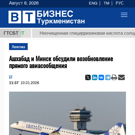
Август 8, 2026
ENG
TM
РУС
Toggl
navig
8 ТМТ
ГТСБТ
Неочищенная глицирризиновая кислота солодковог
Логистика
Ашхабад и Минск обсудили возобновление
прямого авиасообщения
БТ
11:37
10.01.2026