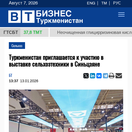
Август 7, 2026
ENG
TM
РУС
Toggl
navig
37,8 ТМТ
г.)
ГТСБТ
Неочищенная глицирризиновая кислота сол
Сельхоз
Туркменистан приглашается к участию в
выставке сельхозтехники в Синьцзяне
БТ
13:37
13.01.2026