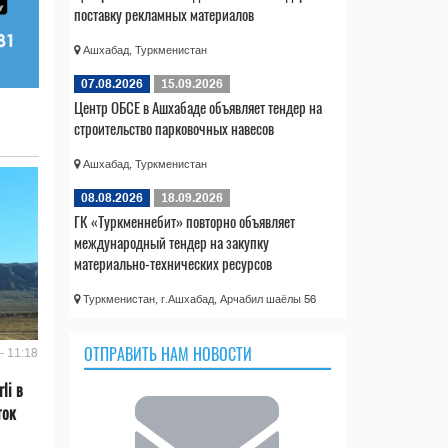
поставку рекламных материалов
Ашхабад, Туркменистан
07.08.2026
15.09.2026
Центр ОБСЕ в Ашхабаде объявляет тендер на
строительство парковочных навесов
Ашхабад, Туркменистан
08.08.2026
18.09.2026
ГК «Туркменнебит» повторно объявляет
международный тендер на закупку
материально-технических ресурсов
Туркменистан, г.Ашхабад, Арчабил шаёлы 56
ОТПРАВИТЬ НАМ НОВОСТИ
- 11:18
li в
ток