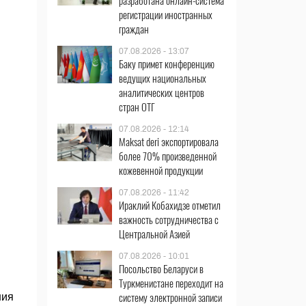
разработана онлайн-система
регистрации иностранных
граждан
07.08.2026 - 13:07
Баку примет конференцию
ведущих национальных
аналитических центров
стран ОТГ
07.08.2026 - 12:14
Maksat deri экспортировала
более 70% произведенной
кожевенной продукции
07.08.2026 - 11:42
Ираклий Кобахидзе отметил
важность сотрудничества с
Центральной Азией
07.08.2026 - 10:01
Посольство Беларуси в
Туркменистане переходит на
систему электронной записи
ния