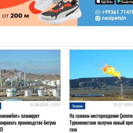
01.08.2026 - 13:57
31.07.2026 
Энергия
кменнебит» планирует
На газовом месторождении Çemmer
зировать производство битума
Туркменистане получен новый при
ПЗ
газа