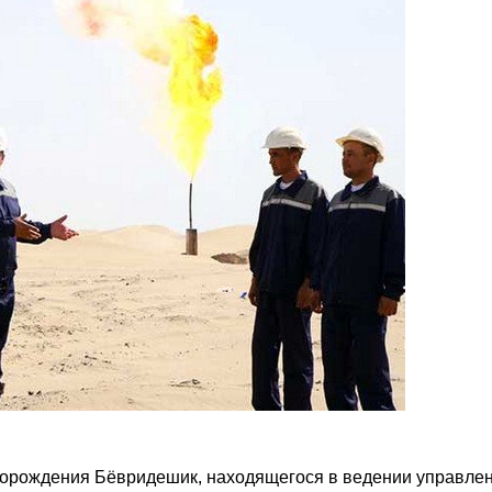
торождения Бёвридешик, находящегося в ведении управле