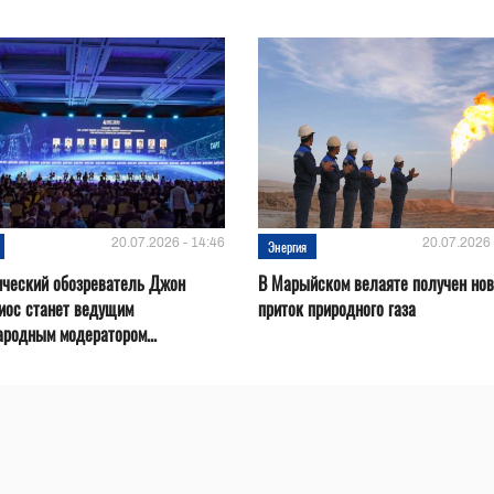
20.07.2026 - 14:46
20.07.2026 
Энергия
ический обозреватель Джон
В Марыйском велаяте получен но
иос станет ведущим
приток природного газа
родным модератором...