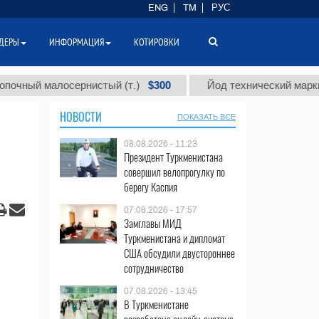
ENG
TM
РУС
ДЕРЫ
ИНФОРМАЦИЯ
КОТИРОВКИ
$300
 малосернистый (т.)
Йод технический марки "А" (т.
НОВОСТИ
ПОКАЗАТЬ ВСЕ
08.08.2026 - 11:23
Президент Туркменистана
совершил велопрогулку по
берегу Каспия
07.08.2026 - 17:57
Замглавы МИД
Туркменистана и дипломат
США обсудили двустороннее
сотрудничество
07.08.2026 - 13:45
В Туркменистане