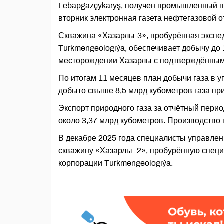
Lebapgazçykaryş, получен промышленный пр
вторник электронная газета нефтегазовой 
Скважина «Хазарлы-3», пробурённая экспед
Türkmengeologiýa, обеспечивает добычу до 1
месторождении Хазарлы с подтверждённым
По итогам 11 месяцев план добычи газа в 
добыто свыше 8,5 млрд кубометров газа при
Экспорт природного газа за отчётный пери
около 3,37 млрд кубометров. Производство
В декабре 2025 года специалисты управлен
скважину «Хазарлы–2», пробурённую специ
корпорации Türkmengeologiýa.