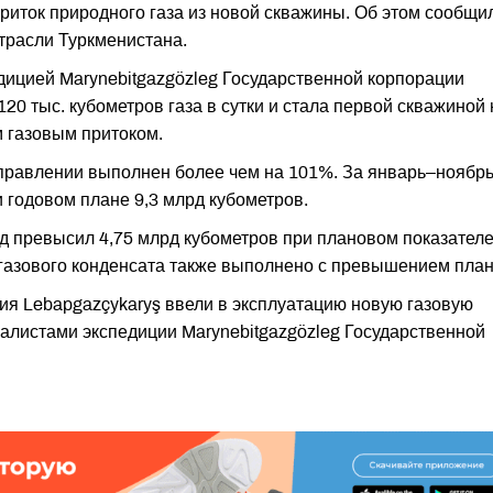
иток природного газа из новой скважины. Об этом сообщи
отрасли Туркменистана.
ицией Marynebitgazgözleg Государственной корпорации
20 тыс. кубометров газа в сутки и стала первой скважиной 
 газовым притоком.
управлении выполнен более чем на 101%. За январь–ноябр
 годовом плане 9,3 млрд кубометров.
од превысил 4,75 млрд кубометров при плановом показател
 газового конденсата также выполнено с превышением план
ия Lebapgazçykaryş ввели в эксплуатацию новую газовую
алистами экспедиции Marynebitgazgözleg Государственной