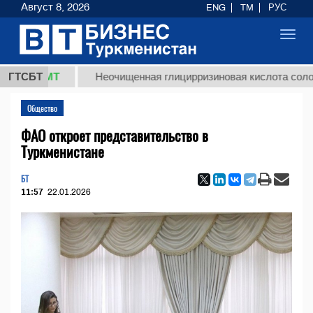
Август 8, 2026
ENG
TM
РУС
Toggl
navig
8 ТМТ
ГТСБТ
Неочищенная глицирризиновая кислота солодковог
Общество
ФАО откроет представительство в
Туркменистане
БТ
11:57
22.01.2026