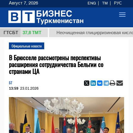
Август 7, 2026
ENG
TM
РУС
Toggl
navig
37,8 ТМТ
.)
ГТСБТ
Неочищенная глицирризиновая кислота соло
Официальные новости
В Брюсселе рассмотрены перспективы
расширения сотрудничества Бельгии со
странами ЦА
БТ
13:59
23.01.2026