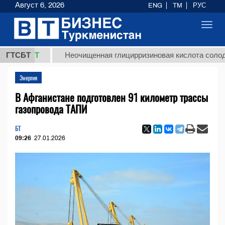
Август 6, 2026
ENG
TM
РУС
Toggl
navig
 ТМТ
ГТСБТ
Неочищенная глицирризиновая кислота солодкового
Энергия
В Афганистане подготовлен 91 километр трассы
газопровода TAПИ
БТ
09:26
27.01.2026