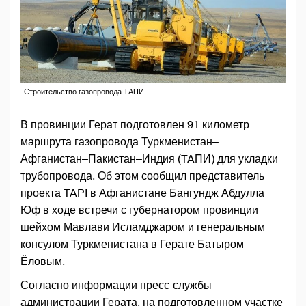
Строительство газопровода ТАПИ
В провинции Герат подготовлен 91 километр
маршрута газопровода Туркменистан–
Афганистан–Пакистан–Индия (TAПИ) для укладки
трубопровода. Об этом сообщил представитель
проекта TAPI в Афганистане Бангундж Абдулла
Юф в ходе встречи с губернатором провинции
шейхом Мавлави Исламджаром и генеральным
консулом Туркменистана в Герате Батыром
Ёловым.
Согласно информации пресс-службы
администрации Герата, на подготовленном участке