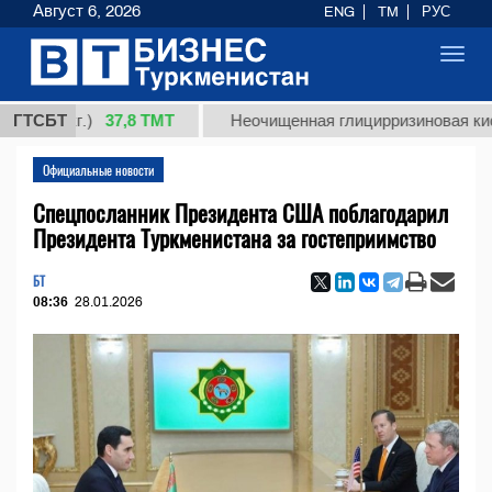
Август 6, 2026
ENG
TM
РУС
Toggl
navig
37,8 ТМТ
(кг.)
ГТСБТ
Неочищенная глицирризиновая кислота с
Официальные новости
Спецпосланник Президента США поблагодарил
Президента Туркменистана за гостеприимство
БТ
08:36
28.01.2026