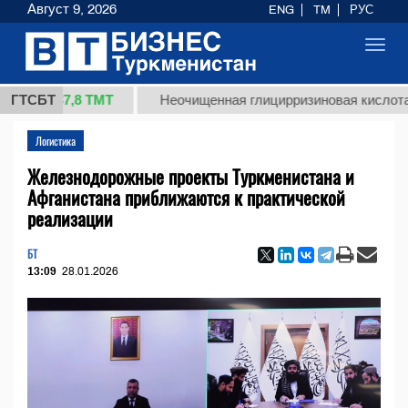
Август 9, 2026
ENG
TM
РУС
Toggl
navig
37,8 ТМТ
)
ГТСБТ
Неочищенная глицирризиновая кислота солод
Логистика
Железнодорожные проекты Туркменистана и
Афганистана приближаются к практической
реализации
БТ
13:09
28.01.2026