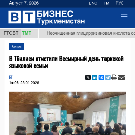
Август 7, 2026
ENG
TM
РУС
Toggl
navig
7,8 ТМТ
ГТСБТ
Неочищенная глицирризиновая кислота солодков
Бизнес
В Тбилиси отметили Всемирный день тюркской
языковой семьи
БТ
14:06
28.01.2026