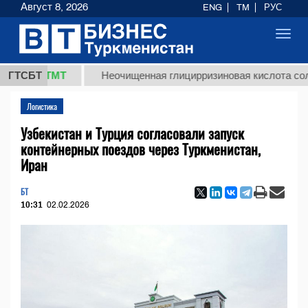
Август 8, 2026
ENG
TM
РУС
Toggl
navig
,8 ТМТ
ГТСБТ
Неочищенная глицирризиновая кислота солодково
Логистика
Узбекистан и Турция согласовали запуск
контейнерных поездов через Туркменистан,
Иран
БТ
10:31
02.02.2026