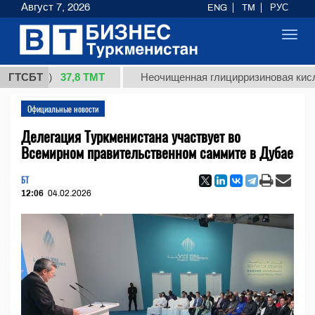
Август 7, 2026
ENG
TM
РУС
Toggl
navig
37,8 ТМТ
кг.)
ГТСБТ
Неочищенная глицирризиновая кислота со
Официальные новости
Делегация Туркменистана участвует во
Всемирном правительственном саммите в Дубае
БТ
12:06
04.02.2026