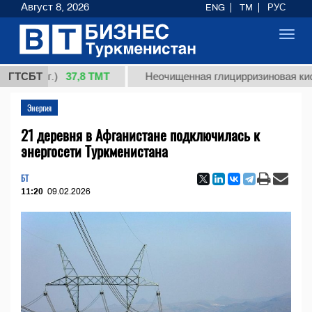
Август 8, 2026
ENG
TM
РУС
Toggl
navig
37,8 ТМТ
 (кг.)
ГТСБТ
Неочищенная глицирризиновая кислота с
Энергия
21 деревня в Афганистане подключилась к
энергосети Туркменистана
БТ
11:20
09.02.2026