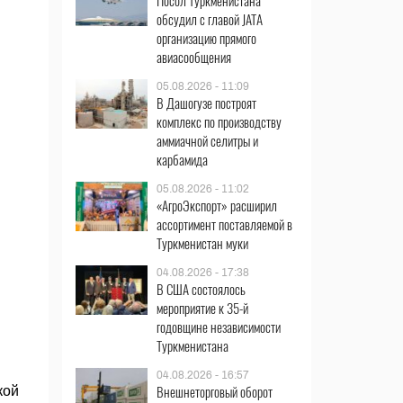
Посол Туркменистана
обсудил с главой JATA
организацию прямого
авиасообщения
05.08.2026 - 11:09
В Дашогузе построят
комплекс по производству
аммиачной селитры и
карбамида
05.08.2026 - 11:02
«АгроЭкспорт» расширил
ассортимент поставляемой в
Туркменистан муки
04.08.2026 - 17:38
В США состоялось
мероприятие к 35-й
годовщине независимости
Туркменистана
04.08.2026 - 16:57
Внешнеторговый оборот
кой