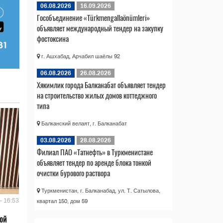
06.08.2026
16.09.2026
Гособъединение «Türkmengallaönümleri»
объявляет международный тендер на закупку
фостоксина
г. Ашхабад, Арчабил шаёлы 92
06.08.2026
26.08.2026
Хякимлик города Балканабат объявляет тендер
на строительство жилых домов коттеджного
типа
Балканский велаят, г. Балканабат
03.08.2026
28.08.2026
Филиал ПАО «Татнефть» в Туркменистане
объявляет тендер по аренде блока тонкой
очистки бурового раствора
Туркменистан, г. Балканабад, ул. Т. Сатылова,
- 16:53
квартал 150, дом 59
ой