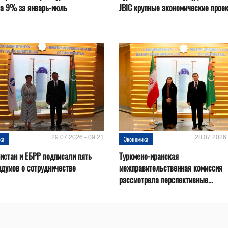
на 9% за январь-июль
JBIC крупные экономические прое
29.07.2026 - 09:21
28.07.2026 
ка
Экономика
истан и ЕБРР подписали пять
Туркмено-иранская
думов о сотрудничестве
межправительственная комиссия
рассмотрела перспективные...