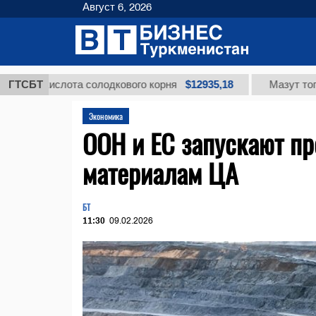
Август 6, 2026
$12935,18
кислота солодкового корня
ГТСБТ
Мазут топочный м
Экономика
ООН и ЕС запускают п
материалам ЦА
БТ
11:30
09.02.2026