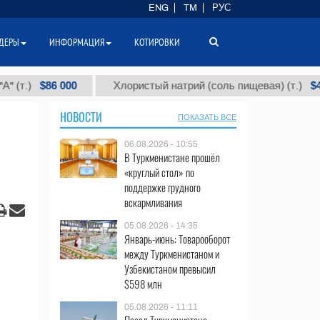
ENG
TM
РУС
ДЕРЫ
ИНФОРМАЦИЯ
КОТИРОВКИ
$86 000
$40
Хлористый натрий (соль пищевая) (т.)
НОВОСТИ
ПОКАЗАТЬ ВСЕ
06.08.2026 - 10:55
В Туркменистане прошёл
«круглый стол» по
поддержке грудного
вскармливания
05.08.2026 - 14:35
Январь-июнь: Товарооборот
между Туркменистаном и
Узбекистаном превысил
$598 млн
05.08.2026 - 11:11