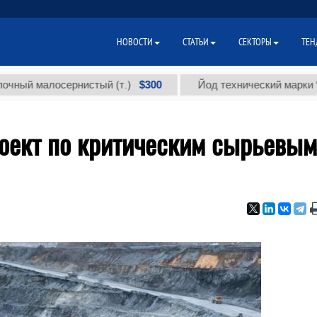
НОВОСТИ
СТАТЬИ
СЕКТОРЫ
ТЕН
$300
алосернистый (т.)
Йод технический марки "А" (т.)
роект по критическим сырьевым