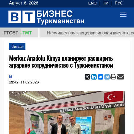
Август 6, 2026
ENG
TM
РУС
Toggl
navig
7,8 ТМТ
ГТСБТ
Неочищенная глицирризиновая кислота солодков
Сельхоз
Merkez Anadolu Kimya планирует расширить
аграрное сотрудничество с Туркменистаном
БТ
12:42
11.02.2026