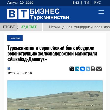
Август 10, 2026
ENG
TM
РУС
Toggl
navig
37,8 ТМТ
г.)
ГТСБТ
Неочищенная глицирризиновая кислота сол
Логистика
Туркменистан и европейский банк обсудили
реконструкцию железнодорожной магистрали
«Ашхабад-Дашогуз»
БТ
12:52
25.02.2026