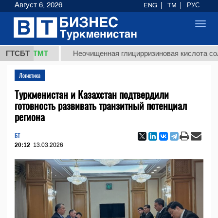
Август 6, 2026
ENG
TM
РУС
Toggl
navig
37,8 ТМТ
ГТСБТ
Неочищенная глицирризиновая кислота солодко
Логистика
Туркменистан и Казахстан подтвердили
готовность развивать транзитный потенциал
региона
БТ
20:12
13.03.2026