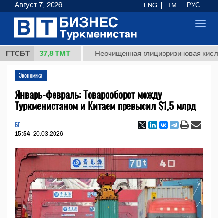
Август 7, 2026
ENG
TM
РУС
Toggl
navig
37,8 ТМТ
г.)
ГТСБТ
Неочищенная глицирризиновая кислота сол
Экономика
Январь-февраль: Товарооборот между
Туркменистаном и Китаем превысил $1,5 млрд
БТ
15:54
20.03.2026