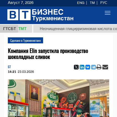
Август 7, 2026
ENG
TM
РУС
Toggl
navig
,8 ТМТ
ГТСБТ
Неочищенная глицирризиновая кислота солодково
Сделано в Туркменистане
Компания Elin запустила производство
шоколадных сливок
БТ
14:21
23.03.2026