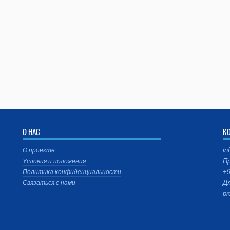
О НАС
К
in
О проекте
Пр
Условия и положения
+9
Политика конфиденциальности
Дл
Связаться с нами
pr