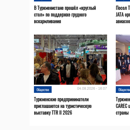
В Туркменистане прошёл «круглый
Посол Т
стол» по поддержке грудного
JATA ор
вскармливания
авиасо
04.08.2026 - 16:07
Общество
Обществ
Туркменские предприниматели
Туркмен
приглашаются на туристическую
CAREC 
выставку TTR II 2026
страны