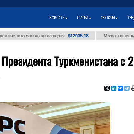
НОВОСТИ
СТАТЬИ
СЕКТОРЫ
ТЕН
$12935,18
лота солодкового корня
Мазут топочный малос
 Президента Туркменистана с 2