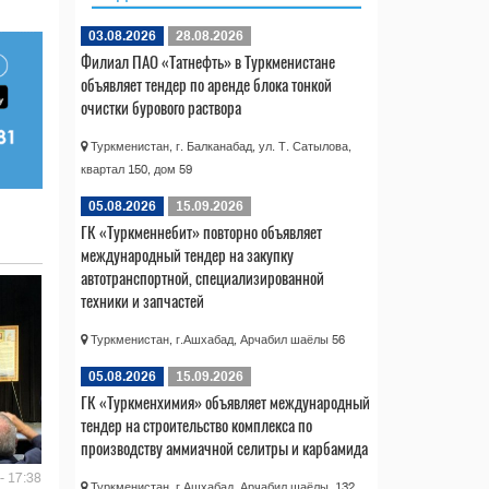
03.08.2026
28.08.2026
Филиал ПАО «Татнефть» в Туркменистане
объявляет тендер по аренде блока тонкой
очистки бурового раствора
Туркменистан, г. Балканабад, ул. Т. Сатылова,
квартал 150, дом 59
05.08.2026
15.09.2026
ГК «Туркменнебит» повторно объявляет
международный тендер на закупку
автотранспортной, специализированной
техники и запчастей
Туркменистан, г.Ашхабад, Арчабил шаёлы 56
05.08.2026
15.09.2026
ГК «Туркменхимия» объявляет международный
тендер на строительство комплекса по
производству аммиачной селитры и карбамида
- 17:38
Туркменистан, г.Ашхабад, Арчабил шаёлы, 132