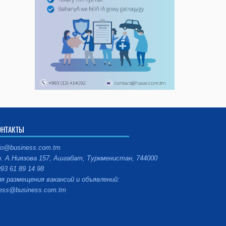
ОНТАКТЫ
fo@business.com.tm
. А.Ниязова 157, Ашгабат, Туркменистан, 744000
93 61 89 14 98
я размещения вакансий и объявлений:
ess@business.com.tm