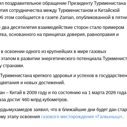
ил поздравительное обращение Президенту Туркменистана
тия сотрудничества между Туркменистаном и Китайской
б этом сообщается в газете Zaman, опубликованной в пятни
 два десятилетия взаимодействие сторон стало примером
тва, основанного на принципах доверия, равноправия и
 в освоении одного из крупнейших в мире газовых
тапом в развитии энергетического потенциала Туркменис
у странами.
уркменистана крепкого здоровья и успехов в государстве
оцветания и новых достижений.
н – Китай в 2009 году и по состоянию на 1 марта 2026 года
за достиг 460 млрд кубометров.
дымухамедов заявил, что в ближайшие дни будет дан стар
ому этапу освоения
газового месторождения «Галкыныш»
.