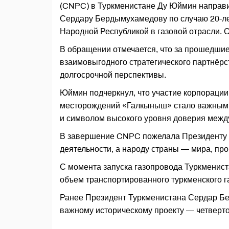
(CNPC) в Туркменистане Ду Юймин направ
Сердару Бердымухамедову по случаю 20-ле
Народной Республикой в газовой отрасли. О
В обращении отмечается, что за прошедшие
взаимовыгодного стратегического партнёрс
долгосрочной перспективы.
Юймин подчеркнул, что участие корпорации
месторождений «Галкыныш» стало важным э
и символом высокого уровня доверия межд
В завершение CNPC пожелала Президенту Т
деятельности, а народу страны — мира, пр
С момента запуска газопровода Туркмениста
объем транспортированного туркменского га
Ранее Президент Туркменистана Сердар Бер
важному историческому проекту — четверт