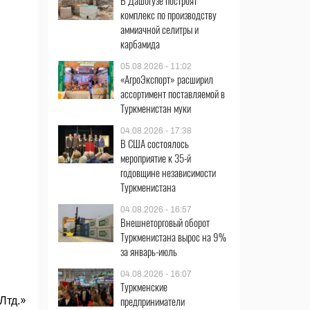
В Дашогузе построят
комплекс по производству
аммиачной селитры и
карбамида
05.08.2026 - 11:02
«АгроЭкспорт» расширил
ассортимент поставляемой в
Туркменистан муки
04.08.2026 - 17:38
В США состоялось
мероприятие к 35-й
годовщине независимости
Туркменистана
04.08.2026 - 16:57
Внешнеторговый оборот
Туркменистана вырос на 9%
за январь-июль
04.08.2026 - 16:07
Туркменские
предприниматели
Лтд.»