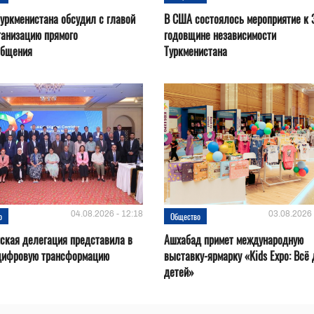
уркменистана обсудил с главой
В США состоялось мероприятие к 
ганизацию прямого
годовщине независимости
общения
Туркменистана
04.08.2026 - 12:18
03.08.2026 
о
Общество
ская делегация представила в
Ашхабад примет международную
цифровую трансформацию
выставку-ярмарку «Kids Expo: Всё
детей»