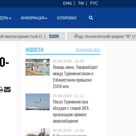
ENG
TM
РУС
ДЕРЫ
ИНФОРМАЦИЯ
КОТИРОВКИ
$300
$86 
ернистый (т.)
Йод технический марки "А" (т.)
НОВОСТИ
ПОКАЗАТЬ ВСЕ
0-
05.08.2026 - 14:35
Январь-июнь: Товарооборот
между Туркменистаном и
Узбекистаном превысил
$598 млн
05.08.2026 - 11:11
Посол Туркменистана
обсудил с главой JATA
организацию прямого
авиасообщения
05.08.2026 - 11:09