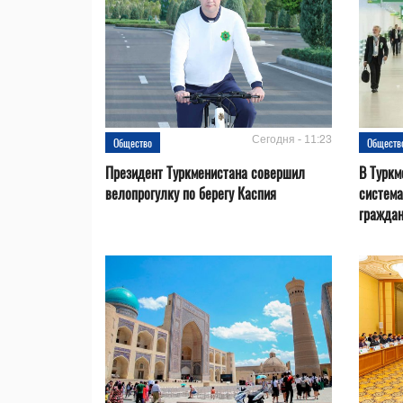
Сегодня - 11:23
Общество
Обществ
Президент Туркменистана совершил
В Туркм
велопрогулку по берегу Каспия
система
гражда