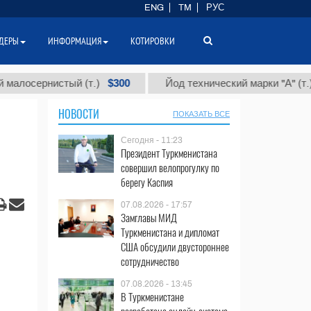
ENG
TM
РУС
ДЕРЫ
ИНФОРМАЦИЯ
КОТИРОВКИ
$300
$86 0
ернистый (т.)
Йод технический марки "А" (т.)
НОВОСТИ
ПОКАЗАТЬ ВСЕ
Сегодня - 11:23
Президент Туркменистана
совершил велопрогулку по
берегу Каспия
07.08.2026 - 17:57
Замглавы МИД
Туркменистана и дипломат
США обсудили двустороннее
сотрудничество
07.08.2026 - 13:45
В Туркменистане