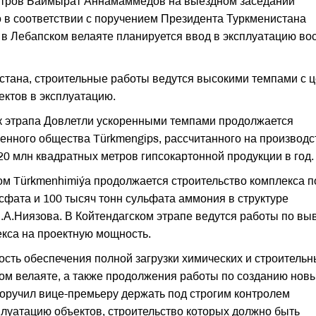
стров Баймырат Аннамаммедов на выездном заседании
о в соответствии с поручением Президента Туркменистана
в Лебапском велаяте планируется ввод в эксплуатацию во
тана, строительные работы ведутся высокими темпами с 
ектов в эксплуатацию.
ук этрапа Довлетли ускоренными темпами продолжается
венного общества Türkmengips, рассчитанного на производс
 20 млн квадратных метров гипсокартонной продукции в год.
ом Türkmenhimiýa продолжается строительство комплекса п
сфата и 100 тысяч тонн сульфата аммония в структуре
С.А.Ниязова. В Койтендагском этрапе ведутся работы по вы
екса на проектную мощность.
сть обеспечения полной загрузки химических и строительн
ком велаяте, а также продолжения работы по созданию нов
поручил вице-премьеру держать под строгим контролем
луатацию объектов, строительство которых должно быть