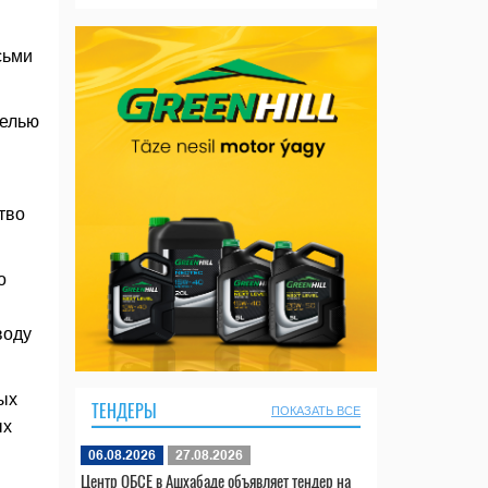
сьми
целью
тво
о
воду
ых
ТЕНДЕРЫ
ПОКАЗАТЬ ВСЕ
ых
06.08.2026
27.08.2026
Центр ОБСЕ в Ашхабаде объявляет тендер на