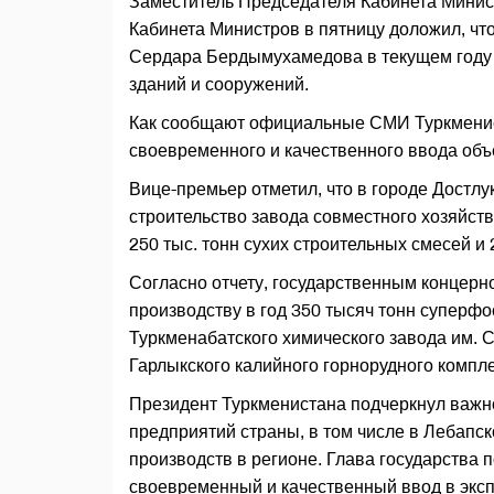
Заместитель Председателя Кабинета Мини
Кабинета Министров в пятницу доложил, чт
Сердара Бердымухамедова в текущем году 
зданий и сооружений.
Как сообщают официальные СМИ Туркменис
своевременного и качественного ввода объ
Вице-премьер отметил, что в городе Достл
строительство завода совместного хозяйст
250 тыс. тонн сухих строительных смесей и
Согласно отчету, государственным концерн
производству в год 350 тысяч тонн суперфо
Туркменабатского химического завода им. 
Гарлыкского калийного горнорудного компл
Президент Туркменистана подчеркнул важно
предприятий страны, в том числе в Лебапс
производств в регионе. Глава государства 
своевременный и качественный ввод в эксп