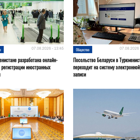
07.08.2026 - 13:45
07.08.2026 
о
Общество
енистане разработана онлайн-
Посольство Беларуси в Туркменис
 регистрации иностранных
переходит на систему электронной
н
записи