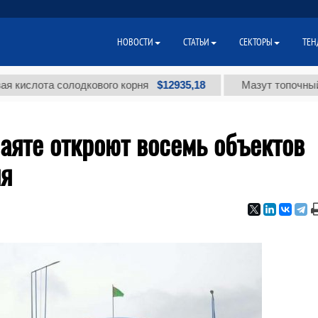
НОВОСТИ
СТАТЬИ
СЕКТОРЫ
ТЕН
$12935,18
ота солодкового корня
Мазут топочный малос
аяте откроют восемь объектов
ия