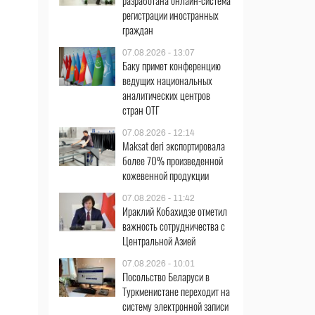
разработана онлайн-система
регистрации иностранных
граждан
07.08.2026 - 13:07
Баку примет конференцию
ведущих национальных
аналитических центров
стран ОТГ
07.08.2026 - 12:14
Maksat deri экспортировала
более 70% произведенной
кожевенной продукции
07.08.2026 - 11:42
Ираклий Кобахидзе отметил
важность сотрудничества с
Центральной Азией
07.08.2026 - 10:01
Посольство Беларуси в
Туркменистане переходит на
систему электронной записи