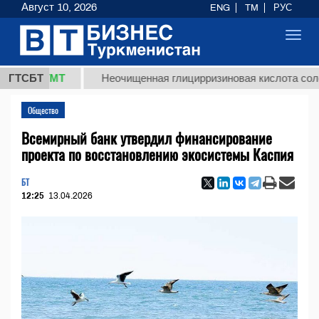
Август 10, 2026
ENG
TM
РУС
Toggl
navig
8 ТМТ
ГТСБТ
Неочищенная глицирризиновая кислота солодковог
Общество
Всемирный банк утвердил финансирование
проекта по восстановлению экосистемы Каспия
БТ
12:25
13.04.2026