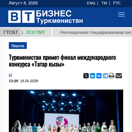
Август 8, 2026
ENG
TM
РУС
Toggl
navig
37,8 ТМТ
(кг.)
ГТСБТ
Неочищенная глицирризиновая кислота с
Общество
Туркменистан примет финал международного
конкурса «Татар кызы»
БТ
13:26
16.04.2026