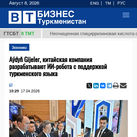
Август 8, 2026
ENG
TM
РУС
Toggl
navig
37,8 ТМТ
ГТСБТ
Неочищенная глицирризиновая кислота солодко
Экономика
Aýdyň Gijeler, китайская компания
разрабатывают ИИ-робота с поддержкой
туркменского языка
БТ
10:29
17.04.2026