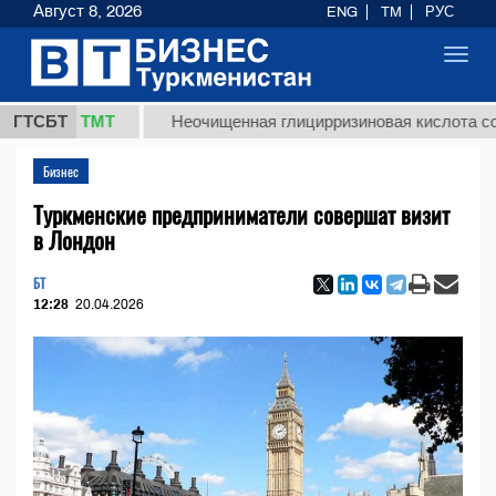
Август 8, 2026
ENG
TM
РУС
Toggl
navig
7,8 ТМТ
ГТСБТ
Неочищенная глицирризиновая кислота солодков
Бизнес
Туркменские предприниматели совершат визит
в Лондон
БТ
12:28
20.04.2026