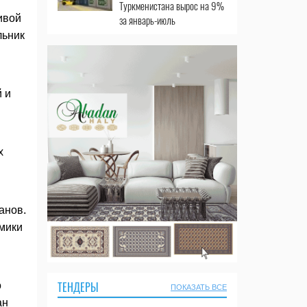
Туркменистана вырос на 9%
ивой
за январь-июль
льник
 и
х
анов.
мики
ТЕНДЕРЫ
о
ПОКАЗАТЬ ВСЕ
ан