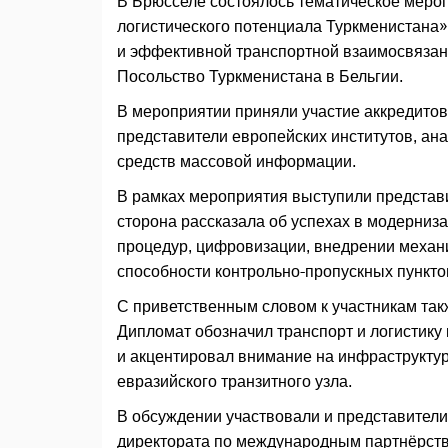
В Брюсселе состоялось тематическое мероп
логистического потенциала Туркменистана»
и эффективной транспортной взаимосвязан
Посольство Туркменистана в Бельгии.
В мероприятии приняли участие аккредито
представители европейских институтов, ан
средств массовой информации.
В рамках мероприятия выступили представ
сторона рассказала об успехах в модерни
процедур, цифровизации, внедрении механ
способности контрольно-пропускных пункто
С приветственным словом к участникам так
Дипломат обозначил транспорт и логистик
и акцентировал внимание на инфраструктур
евразийского транзитного узла.
В обсуждении участвовали и представители
директората по международным партнёрств