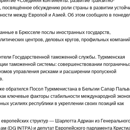
риятие «Соединяя континенты: развитие транзитно-
, посвящённое обсуждению роли страны в развитии устойч
ности между Европой и Азией. Об этом сообщило в понеде
ванные в Брюсселе послы иностранных государств,
алитических центров, деловых кругов, профильных компаний
ители Государственной таможенной службы. Туркменская
зации таможенной системы: совершенствовании пограничны
измов управления рисками и расширении пропускной
в.
же обратился Посол Туркменистана в Бельгии Сапар Пальв
у как ключевые факторы стабильности международной эконо
ных усилиях республики в укреплении своих позиций как
 европейских структур — Шарлотта Адриан из Генеральног
ам (DG INTPA) и депутат Европейского парламента Кристи