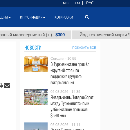
ENG
TM
РУС
ДЕРЫ
ИНФОРМАЦИЯ
КОТИРОВКИ
$300
$
алосернистый (т.)
Йод технический марки "А" (т.)
НОВОСТИ
ПОКАЗАТЬ ВСЕ
Сегодня - 10:55
В Туркменистане прошёл
«круглый стол» по
поддержке грудного
вскармливания
05.08.2026 - 14:35
Январь-июнь: Товарооборот
между Туркменистаном и
Узбекистаном превысил
$598 млн
05.08.2026 - 11:11