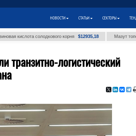
НОВОСТИ
СТАТЬИ
СЕКТОРЫ
ТЕН
$12935,18
кислота солодкового корня
Мазут топочный м
ли транзитно-логистический
ана