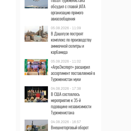
Посол Туркменистана
обсудил с главой JATA
организацию прямого
авиасообщения
05.08.2026 - 11:09
В Дашогузе построят
комплекс по производству
аммиачной селитры и
карбамида
05.08.2026 - 11:02
«АгроЭкспорт» расширил
ассортимент поставляемой в
Туркменистан муки
04.08.2026 - 17:38
В США состоялось
мероприятие к 35-й
годовщине независимости
Туркменистана
04.08.2026 - 16:57
Внешнеторговый оборот