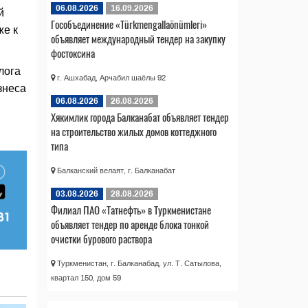
06.08.2026
16.09.2026
й
Гособъединение «Türkmengallaönümleri»
же к
объявляет международный тендер на закупку
фостоксина
лога
г. Ашхабад, Арчабил шаёлы 92
знеса
06.08.2026
26.08.2026
Хякимлик города Балканабат объявляет тендер
на строительство жилых домов коттеджного
типа
Балканский велаят, г. Балканабат
03.08.2026
28.08.2026
Филиал ПАО «Татнефть» в Туркменистане
объявляет тендер по аренде блока тонкой
очистки бурового раствора
Туркменистан, г. Балканабад, ул. Т. Сатылова,
квартал 150, дом 59