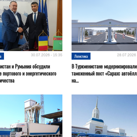
30.07.2026 - 15:35
28.07.2026 
а
Логистика
истан и Румыния обсудили
В Туркменистане модернизировали
е портового и энергетического
таможенный пост «Сарахс автоёл
ичества
на...