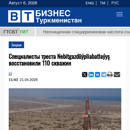
Август 6, 2026
ENG
TM
РУС
Toggl
navig
37,8 ТМТ
ГТСБТ
Неочищенная глицирризиновая кислота солодко
Энергия
Специалисты треста Nebitgazdüýpliabatlaýyş
восстановили 110 скважин
БТ
11:43
21.04.2026