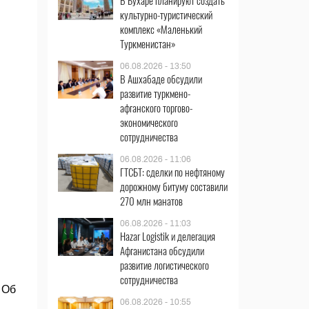
В Бухаре планируют создать
культурно-туристический
комплекс «Маленький
Туркменистан»
06.08.2026 - 13:50
В Ашхабаде обсудили
развитие туркмено-
афганского торгово-
экономического
сотрудничества
06.08.2026 - 11:06
ГТСБТ: сделки по нефтяному
дорожному битуму составили
270 млн манатов
06.08.2026 - 11:03
Hazar Logistik и делегация
Афганистана обсудили
развитие логистического
сотрудничества
 Об
06.08.2026 - 10:55