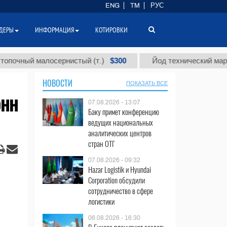
ENG
TM
РУС
ДЕРЫ
ИНФОРМАЦИЯ
КОТИРОВКИ
$300
 малосернистый (т.)
Йод технический марки "А" (т.
НОВОСТИ
ПОКАЗАТЬ ВСЕ
онн
07.08.2026 - 13:07
Баку примет конференцию
ведущих национальных
аналитических центров
стран ОТГ
07.08.2026 - 09:32
Hazar Logistik и Hyundai
Corporation обсудили
сотрудничество в сфере
логистики
06.08.2026 - 16:30