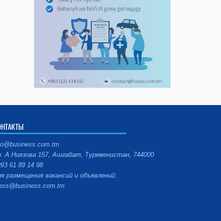
ОНТАКТЫ
fo@business.com.tm
. А.Ниязова 157, Ашгабат, Туркменистан, 744000
93 61 89 14 98
я размещения вакансий и объявлений:
ess@business.com.tm