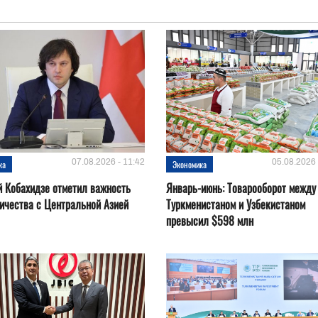
07.08.2026 - 11:42
05.08.2026 
ка
Экономика
 Кобахидзе отметил важность
Январь-июнь: Товарооборот между
ичества с Центральной Азией
Туркменистаном и Узбекистаном
превысил $598 млн