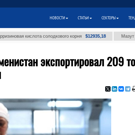
НОВОСТИ
СТАТЬИ
СЕКТОРЫ
ТЕН
$12935,18
ая кислота солодкового корня
Мазут топочный
менистан экспортировал 209 т
н