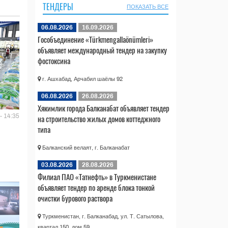
ТЕНДЕРЫ
ПОКАЗАТЬ ВСЕ
06.08.2026
16.09.2026
Гособъединение «Türkmengallaönümleri»
объявляет международный тендер на закупку
фостоксина
г. Ашхабад, Арчабил шаёлы 92
06.08.2026
26.08.2026
Хякимлик города Балканабат объявляет тендер
- 14:35
на строительство жилых домов коттеджного
типа
Балканский велаят, г. Балканабат
03.08.2026
28.08.2026
Филиал ПАО «Татнефть» в Туркменистане
объявляет тендер по аренде блока тонкой
очистки бурового раствора
Туркменистан, г. Балканабад, ул. Т. Сатылова,
квартал 150, дом 59