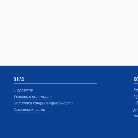
О НАС
К
in
О проекте
Пр
Условия и положения
+9
Политика конфиденциальности
Дл
Связаться с нами
pr