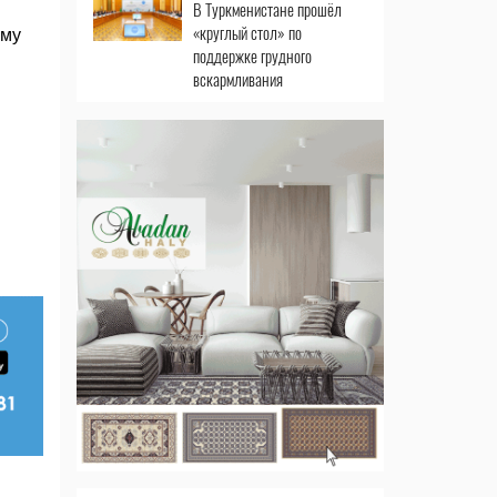
В Туркменистане прошёл
«круглый стол» по
мму
поддержке грудного
вскармливания