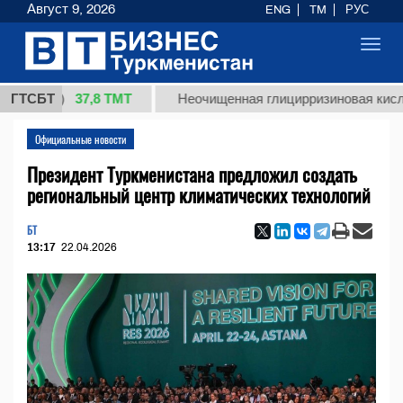
Август 9, 2026
ENG
TM
РУС
Toggl
navig
37,8 ТМТ
г.)
ГТСБТ
Неочищенная глицирризиновая кислота сол
Официальные новости
Президент Туркменистана предложил создать
региональный центр климатических технологий
БТ
13:17
22.04.2026