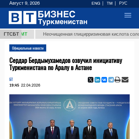
Август 9, 2026
ENG
TM
РУС
Toggl
navig
,8 ТМТ
ГТСБТ
Неочищенная глицирризиновая кислота солодково
Официальные новости
Сердар Бердымухамедов озвучил инициативу
Туркменистана по Аралу в Астане
БТ
19:45
22.04.2026