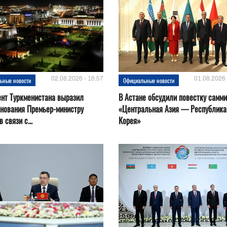
02.08.2026 - 16:57
01.08.2026 
ьные новости
Официальные новости
нт Туркменистана выразил
В Астане обсудили повестку самми
нования Премьер-министру
«Центральная Азия — Республика
 связи с...
Корея»