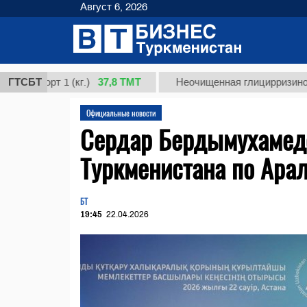
Август 6, 2026
37,8 ТМТ
орт 1 (кг.)
ГТСБТ
Неочищенная глицирризиновая кис
Официальные новости
Сердар Бердымухамедо
Туркменистана по Арал
БТ
19:45
22.04.2026