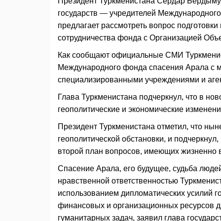
Президент Туркменистана Сердар Бердымух
государств — учредителей Международного 
предлагает рассмотреть вопрос подготовк
сотрудничества фонда с Организацией Объ
Как сообщают официальные СМИ Туркменис
Международного фонда спасения Арала с м
специализированными учреждениями и аген
Глава Туркменистана подчеркнул, что в н
геополитические и экономические изменени
Президент Туркменистана отметил, что нын
геополитической обстановки, и подчеркнул,
второй план вопросов, имеющих жизненно в
Спасение Арала, его будущее, судьба люде
нравственной ответственностью Туркменист
использованием дипломатических усилий го
финансовых и организационных ресурсов д
гуманитарных задач, заявил глава государс