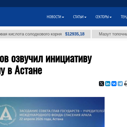
НОВОСТИ
СТАТЬИ
СЕКТОРЫ
ТЕН
$12935,18
лота солодкового корня
Мазут топочный малос
в озвучил инициативу
у в Астане