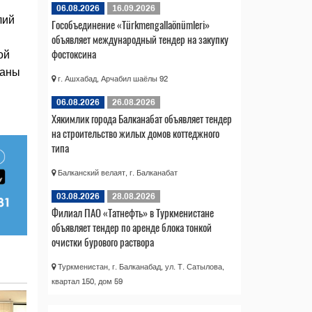
06.08.2026
16.09.2026
лий
Гособъединение «Türkmengallaönümleri»
объявляет международный тендер на закупку
фостоксина
ой
раны
г. Ашхабад, Арчабил шаёлы 92
06.08.2026
26.08.2026
Хякимлик города Балканабат объявляет тендер
на строительство жилых домов коттеджного
типа
Балканский велаят, г. Балканабат
03.08.2026
28.08.2026
Филиал ПАО «Татнефть» в Туркменистане
объявляет тендер по аренде блока тонкой
очистки бурового раствора
Туркменистан, г. Балканабад, ул. Т. Сатылова,
квартал 150, дом 59