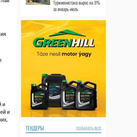
глав
Туркменистана вырос на 9%
за январь-июль
вия
е
.
й и
ей и
ких,
ТЕНДЕРЫ
ПОКАЗАТЬ ВСЕ