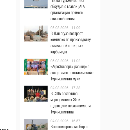
Посол Туркменистана
обсудил с главой JATA
организацию прямого
авиасообщения
05.08.2026 - 11:09
В Дашогузе построят
комплекс по производству
аммиачной селитры и
карбамида
05.08.2026 - 11:02
«АгроЭкспорт» расширил
ассортимент поставляемой в
Туркменистан муки
04.08.2026 - 17:38
В США состоялось
мероприятие к 35-й
годовщине независимости
Туркменистана
04.08.2026 - 16:57
Внешнеторговый оборот