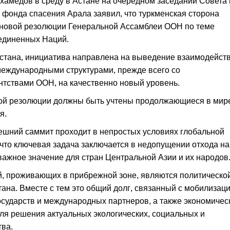
амедов в среду в Астане на очередном заседании Совета 
фонда спасения Арала заявил, что туркменская сторона
и новой резолюции Генеральной Ассамблеи ООН по теме
единенных Наций.
тана, инициатива направлена на выведение взаимодейст
еждународными структурами, прежде всего со
тствами ООН, на качественно новый уровень.
овой резолюции должны быть учтены продолжающиеся в мир
я.
ешний саммит проходит в непростых условиях глобальной
 что ключевая задача заключается в недопущении отхода на
ажное значение для стран Центральной Азии и их народов
й, проживающих в прибрежной зоне, являются политическо
ана. Вместе с тем это общий долг, связанный с мобилизаци
сударств и международных партнеров, а также экономичес
ля решения актуальных экологических, социальных и
тва.