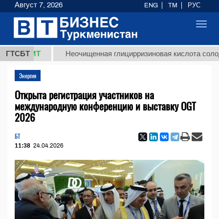
Август 7, 2026
ENG
TM
РУС
Toggl
navig
 ТМТ
ГТСБТ
Неочищенная глицирризиновая кислота солодкового
Энергия
Открыта регистрация участников на
международную конференцию и выставку OGT
2026
БТ
11:38
24.04.2026