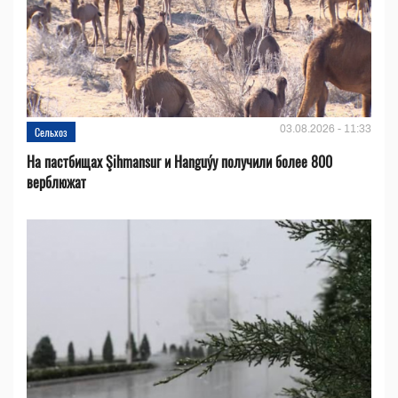
03.08.2026 - 11:33
Сельхоз
На пастбищах Şihmansur и Hanguýy получили более 800
верблюжат