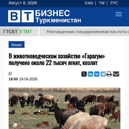
Август 8, 2026
ENG
TM
РУС
Toggl
navig
37,8 ТМТ
ГТСБТ
Неочищенная глицирризиновая кислота солодко
Сельхоз
В животноводческом хозяйстве «Гарагум»
получено около 22 тысяч ягнят, козлят
БТ
18:00
24.04.2026