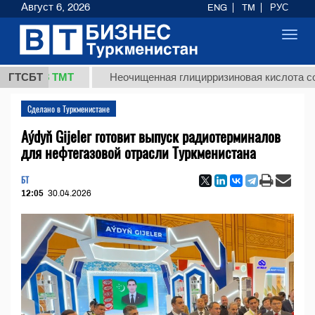
Август 6, 2026
ENG
TM
РУС
Toggl
navig
7,8 ТМТ
ГТСБТ
Неочищенная глицирризиновая кислота солодков
Сделано в Туркменистане
Aýdyň Gijeler готовит выпуск радиотерминалов
для нефтегазовой отрасли Туркменистана
БТ
12:05
30.04.2026