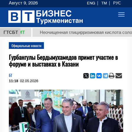
Август 9, 2026
ENG
TM
РУС
Toggl
navig
8 ТМТ
ГТСБТ
Неочищенная глицирризиновая кислота солодковог
Официальные новости
Гурбангулы Бердымухамедов примет участие в
форуме и выставках в Казани
БТ
11:18
02.05.2026