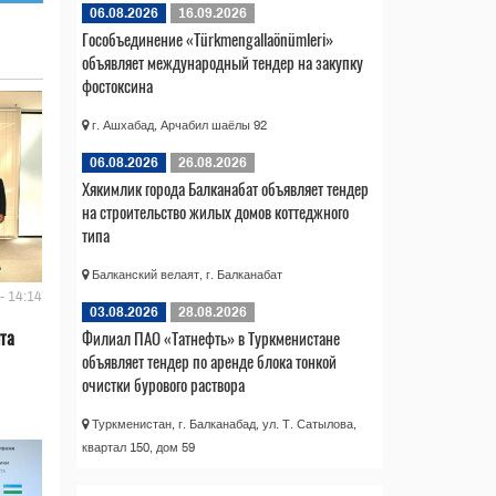
06.08.2026
16.09.2026
Гособъединение «Türkmengallaönümleri»
объявляет международный тендер на закупку
фостоксина
г. Ашхабад, Арчабил шаёлы 92
06.08.2026
26.08.2026
Хякимлик города Балканабат объявляет тендер
на строительство жилых домов коттеджного
типа
Балканский велаят, г. Балканабат
- 14:14
03.08.2026
28.08.2026
та
Филиал ПАО «Татнефть» в Туркменистане
объявляет тендер по аренде блока тонкой
очистки бурового раствора
Туркменистан, г. Балканабад, ул. Т. Сатылова,
квартал 150, дом 59