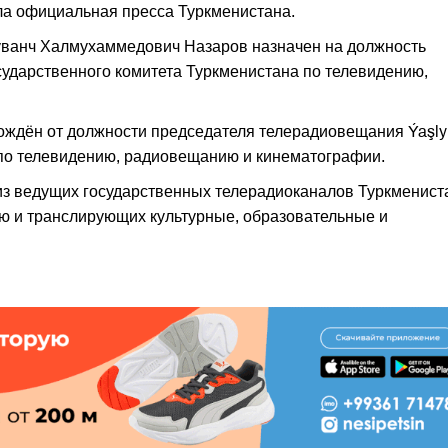
ла официальная пресса Туркменистана.
Гуванч Халмухаммедович Назаров назначен на должность
ударственного комитета Туркменистана по телевидению,
ждён от должности председателя телерадиовещания Ýaşly
 по телевидению, радиовещанию и кинематографии.
из ведущих государственных телерадиоканалов Туркменист
 и транслирующих культурные, образовательные и