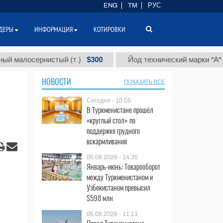
ENG
TM
РУС
ДЕРЫ
ИНФОРМАЦИЯ
КОТИРОВКИ
$300
$8
осернистый (т.)
Йод технический марки "А" (т.)
НОВОСТИ
ПОКАЗАТЬ ВСЕ
Сегодня - 10:55
В Туркменистане прошёл
«круглый стол» по
поддержке грудного
вскармливания
05.08.2026 - 14:35
Январь-июнь: Товарооборот
между Туркменистаном и
Узбекистаном превысил
$598 млн
05.08.2026 - 11:11