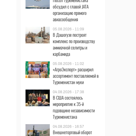
Посол Туркменистана
обсудил с главой JATA
организацию прямого
авиасообщения
05.08.2026 - 11:09
В Дашогузе построят
комплекс по производству
аммиачной селитры и
карбамида
05.08.2026 - 11:02
«АгроЭкспорт» расширил
ассортимент поставляемой в
Туркменистан муки
04.08.2026 - 17:38
В США состоялось
мероприятие к 35-й
годовщине независимости
Туркменистана
04.08.2026 - 16:57
Внешнеторговый оборот