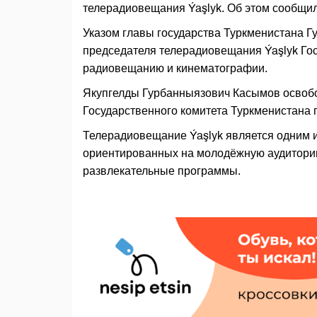
телерадиовещания Ýaşlyk. Об этом сообщи
Указом главы государства Туркменистана 
председателя телерадиовещания Ýaşlyk Гос
радиовещанию и кинематографии.
Якупгелды Гурбанныязович Касымов освобо
Государственного комитета Туркменистана
Телерадиовещание Ýaşlyk является одним 
ориентированных на молодёжную аудиторию
развлекательные программы.