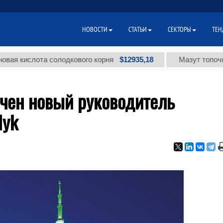
НОВОСТИ
СТАТЬИ
СЕКТОРЫ
ТЕН
$12935,18
ислота солодкового корня
Мазут топочный мал
ачен новый руководитель
lyk