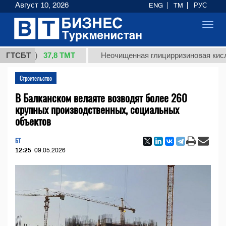
Август 10, 2026
ENG
TM
РУС
Toggl
navig
37,8 ТМТ
кг.)
ГТСБТ
Неочищенная глицирризиновая кислота со
Строительство
В Балканском велаяте возводят более 260
крупных производственных, социальных
объектов
БТ
12:25
09.05.2026