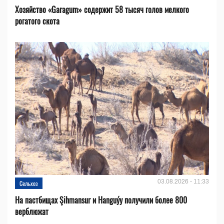
Хозяйство «Garagum» содержит 58 тысяч голов мелкого
рогатого скота
03.08.2026 - 11:33
Сельхоз
На пастбищах Şihmansur и Hanguýy получили более 800
верблюжат