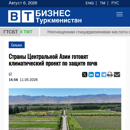
Август 6, 2026
ENG
TM
РУС
Toggl
navig
37,8 ТМТ
ГТСБТ
Неочищенная глицирризиновая кислота солодко
Сельхоз
Страны Центральной Азии готовят
климатический проект по защите почв
БТ
14:56
11.05.2026