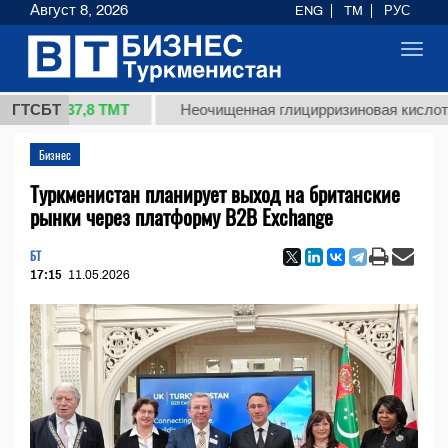
Август 8, 2026
ENG
TM
РУС
Toggl
navig
37,8 ТМТ
ГТСБТ
Неочищенная глицирризиновая кислота солодк
Бизнес
Туркменистан планирует выход на британские
рынки через платформу B2B Exchange
БТ
17:15
11.05.2026