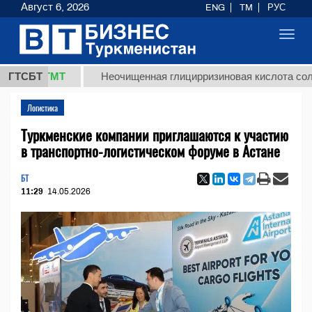
Август 6, 2026
ENG
TM
РУС
Toggl
navig
7,8 ТМТ
ГТСБТ
Неочищенная глицирризиновая кислота солодков
Логистика
Туркменские компании приглашаются к участию
в транспортно-логистическом форуме в Астане
БТ
11:29
14.05.2026