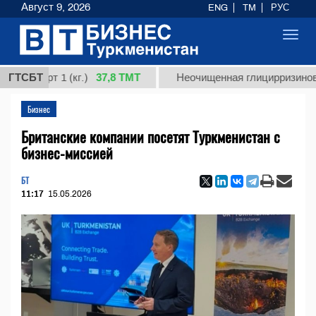
Август 9, 2026
ENG
TM
РУС
Toggl
navig
37,8 ТМТ
рт 1 (кг.)
ГТСБТ
Неочищенная глицирризиновая кисл
Бизнес
Британские компании посетят Туркменистан с
бизнес-миссией
БТ
11:17
15.05.2026