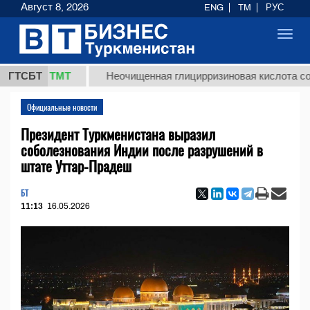
Август 8, 2026
ENG
TM
РУС
Toggl
navig
37,8 ТМТ
ГТСБТ
Неочищенная глицирризиновая кислота солодко
Официальные новости
Президент Туркменистана выразил
соболезнования Индии после разрушений в
штате Уттар-Прадеш
БТ
11:13
16.05.2026