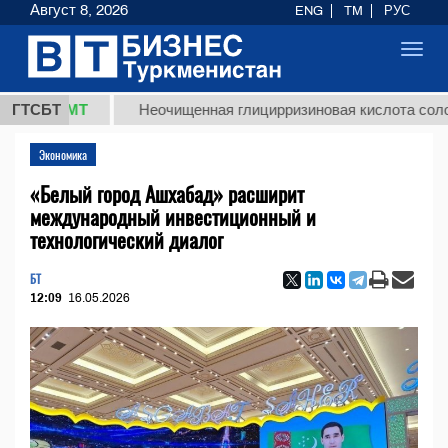
Август 8, 2026
ENG
TM
РУС
Toggl
navig
8 ТМТ
ГТСБТ
Неочищенная глицирризиновая кислота солодковог
Экономика
«Белый город Ашхабад» расширит
международный инвестиционный и
технологический диалог
БТ
12:09
16.05.2026